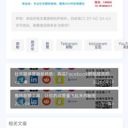
声明：本站所有文章除特别声明外，均采用
CC BY-NC-SA 4.0
许可协议。转载请注明来自
买粉呀
！
刷
刷
刷
Telegram
Instagram
YouT
评
粉
赞
刷粉
互动
刷
论
社交媒体营销新趋势：购买Facebook群组成员的利
害关系
« 上一篇
2026-04-19
推特刷赞工具：让你的点赞量飞起来的秘密
2026-04-19
下一篇 »
相关文章