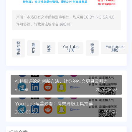
声明：本站所有文章除特别声明外，均采用
CC BY-NC-SA 4.0
许可协议。转载请注明来自
买粉呀
！
粉
刷
粉
丝
刷
YouTube
Facebook
评
丝
增
赞
订阅
刷粉
论
库
长
推特刷评论的创新方法，让你的推文更具吸引力
« 上一篇
2026-05-26
YouTube运营必看：高效刷粉工具推荐
2026-05-26
下一篇 »