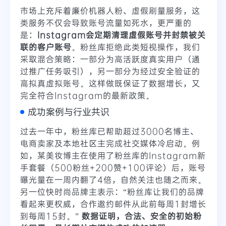
市场上充斥着廉价机器人粉、虚假刷量服务，这
类服务不仅会导致账号流量如死水，更严重的
是：
Instagram会定期清理虚假账号并封禁被关
联的客户账号
。粉丝库拒绝此类短视操作，我们
采取混合策略：一部分为高活跃度真实用户（通
过推广任务吸引），另一部分为经过安全验证的
高拟真虚拟账号。这样做既保证了数据增长，又
完全符合Instagram的最新政策。
成功案例与行业共识
过去一年中，粉丝库已帮助超过3000名博主、
电商卖家及本地社区主完成社交媒体冷启动。例
如，某美妆博主在使用了粉丝库的Instagram新
手套餐（500粉丝+200赞+100评论）后，账号
曝光量在一周内翻了4倍，自然关注也随之而来。
另一位快时尚品牌主表示：“粉丝库让我们的品牌
看起来更权威，合作邀约邮件从此前每周1封增长
到每周15封。”
数据证明，合法、安全的初始粉