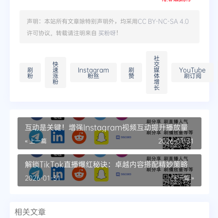
声明：本站所有文章除特别声明外，均采用
CC BY-NC-SA 4.0
许可协议。转载请注明来自
买粉呀
！
社
快
交
刷
速
Instagram
刷
媒
YouTube
粉
涨
粉丝
赞
体
刷订阅
粉
增
长
互动是关键！增强Instagram视频互动提升播放量
« 上一篇
2026-01-31
解锁TikTok直播爆红秘诀：卓越内容搭配精妙策略
2026-01-31
下一篇 »
相关文章