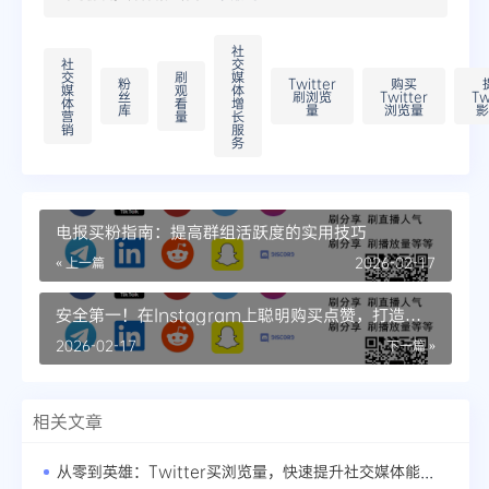
社
社
交
交
刷
媒
粉
Twitter
购买
媒
观
体
丝
刷浏览
Twitter
Tw
体
看
增
库
量
浏览量
影
营
量
长
销
服
务
电报买粉指南：提高群组活跃度的实用技巧
« 上一篇
2026-02-17
安全第一！在Instagram上聪明购买点赞，打造热
门账号
2026-02-17
下一篇 »
相关文章
从零到英雄：Twitter买浏览量，快速提升社交媒体能见度