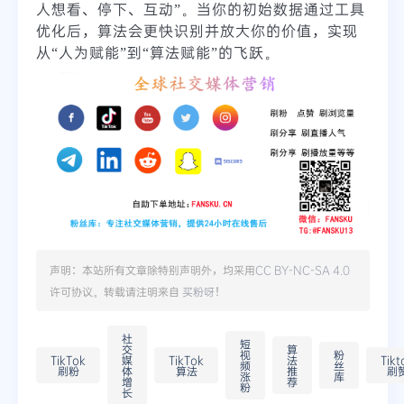
人想看、停下、互动”。当你的初始数据通过工具
优化后，算法会更快识别并放大你的价值，实现
从“人为赋能”到“算法赋能”的飞跃。
声明：本站所有文章除特别声明外，均采用
CC BY-NC-SA 4.0
许可协议。转载请注明来自
买粉呀
！
社
短
交
算
视
粉
TikTok
媒
TikTok
法
Tikt
频
丝
刷粉
体
算法
推
刷
涨
库
增
荐
粉
长