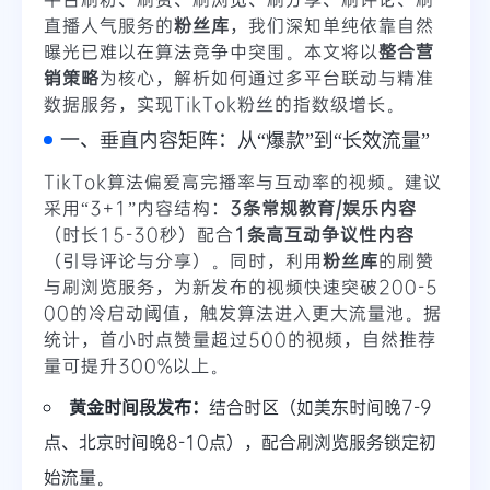
直播人气服务的
粉丝库
，我们深知单纯依靠自然
曝光已难以在算法竞争中突围。本文将以
整合营
销策略
为核心，解析如何通过多平台联动与精准
数据服务，实现TikTok粉丝的指数级增长。
一、垂直内容矩阵：从“爆款”到“长效流量”
TikTok算法偏爱高完播率与互动率的视频。建议
采用“3+1”内容结构：
3条常规教育/娱乐内容
（时长15-30秒）配合
1条高互动争议性内容
（引导评论与分享）。同时，利用
粉丝库
的刷赞
与刷浏览服务，为新发布的视频快速突破200-5
00的冷启动阈值，触发算法进入更大流量池。据
统计，首小时点赞量超过500的视频，自然推荐
量可提升300%以上。
黄金时间段发布：
结合时区（如美东时间晚7-9
点、北京时间晚8-10点），配合刷浏览服务锁定初
始流量。