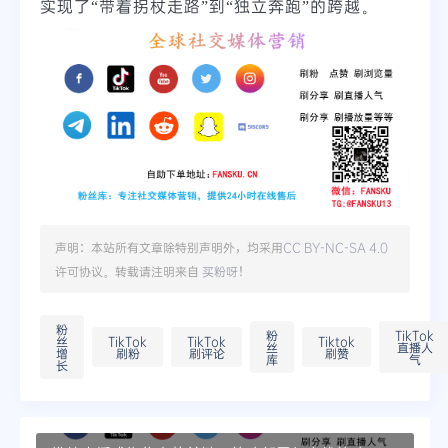
实现了“带着拐杖走路”到“独立奔跑”的跨越。
声明：本站所有文章除特别声明外，均采用
CC BY-NC-SA 4.0
许可协议。转载请注明来自
买粉呀
！
粉
粉
TikTok
丝
TikTok
TikTok
Tiktok
丝
直播人
增
刷粉
刷评论
刷赞
库
气
长