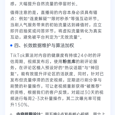
感，大幅提升自然流量的停留时长。
值得注意的是，直播间的内容本身必须具有锚
点：例如“连麦解疑”“限时秒杀”等强互动环节。
当刷人气服务带来的初始流量达到峰值时，应立
即开启抽奖或问答环节，将虚拟流量转化为真实
互动，避免被平台判定为“无效流量”。
四、长效数据维护与算法加权
TikTok算法对内容的健康度有持续24小时的评
估周期。视频发布后，使用
粉丝库
的刷评论服
务，在评论区植入预设好的“热议话题”与“神回
复”，能有效提升评论区的活跃度。同时，针对已
发布但流量停滞的历史视频，定期进行刷分享与
刷赞的补量操作，可让老视频重新获得“被推荐”
的资格。根据我们的客户反馈，对超过30天的视
频进行每周2-3次补量操作，其二次曝光率可提
升150%。
内容排期设计：
周五晚8点发布核心视频，周六上